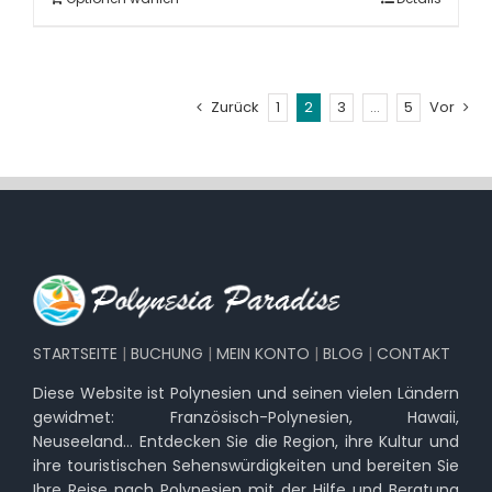
Zurück
1
2
3
…
5
Vor
STARTSEITE
|
BUCHUNG
|
MEIN KONTO
|
BLOG
|
CONTAKT
Diese Website ist Polynesien und seinen vielen Ländern
gewidmet: Französisch-Polynesien, Hawaii,
Neuseeland… Entdecken Sie die Region, ihre Kultur und
ihre touristischen Sehenswürdigkeiten und bereiten Sie
Ihre Reise nach Polynesien mit der Hilfe und Beratung