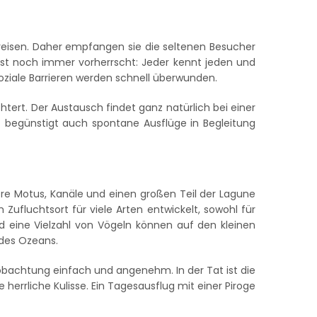
 reisen. Daher empfangen sie die seltenen Besucher
Geist noch immer vorherrscht: Jeder kennt jeden und
oziale Barrieren werden schnell überwunden.
tert. Der Austausch findet ganz natürlich bei einer
rt begünstigt auch spontane Ausflüge in Begleitung
re Motus, Kanäle und einen großen Teil der Lagune
Zufluchtsort für viele Arten entwickelt, sowohl für
nd eine Vielzahl von Vögeln können auf den kleinen
 des Ozeans.
obachtung einfach und angenehm. In der Tat ist die
rrliche Kulisse. Ein Tagesausflug mit einer Piroge