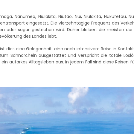
maga, Nanumea, Niulakita, Niutao, Nui, Niulakita, Nukufetau, Nu
ransport eingesetzt. Die vierzehntägige Frequenz des Verkehr
en oder sogar gestrichen wird. Daher bleiben die meisten der 
evölkerung des Landes lebt.
st dies eine Gelegenheit, eine noch intensivere Reise in Konta
zum Schnorcheln ausgestattet und verspricht die totale Losl
ch ein autarkes Alltagsleben aus. In jedem Fall sind diese Reise