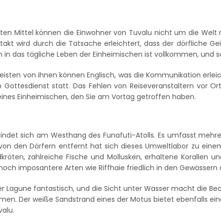
ten Mittel können die Einwohner von Tuvalu nicht um die Welt
ontakt wird durch die Tatsache erleichtert, dass der dörfliche 
n in das tägliche Leben der Einheimischen ist vollkommen, und s
isten von ihnen können Englisch, was die Kommunikation erleich
em Gottesdienst statt. Das Fehlen von Reiseveranstaltern vor O
eines Einheimischen, den Sie am Vortag getroffen haben.
indet sich am Westhang des Funafuti-Atolls. Es umfasst mehre
 von den Dörfern entfernt hat sich dieses Umweltlabor zu einem 
röten, zahlreiche Fische und Mollusken, erhaltene Korallen u
 noch imposantere Arten wie Riffhaie friedlich in den Gewässern
der Lagune fantastisch, und die Sicht unter Wasser macht die Be
. Der weiße Sandstrand eines der Motus bietet ebenfalls eine he
valu.