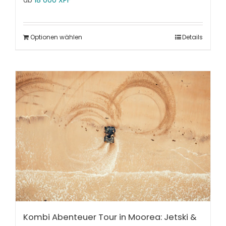
ab
18 000
XPF
Optionen wählen
Details
Kombi Abenteuer Tour in Moorea: Jetski &