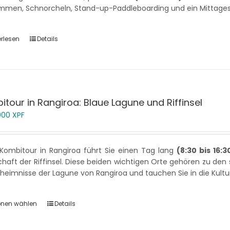
mmen, Schnorcheln, Stand-up-Paddleboarding und ein Mittage
erlesen
Details
tour in Rangiroa: Blaue Lagune und Riffinsel
 000
XPF
Kombitour in Rangiroa führt Sie einen Tag lang
(8:30 bis 16:3
haft der Riffinsel. Diese beiden wichtigen Orte gehören zu den
heimnisse der Lagune von Rangiroa und tauchen Sie in die Kultu
onen wählen
Details