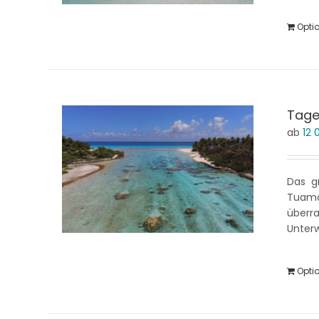
Opti
Tages
ab
12
Das gr
Tuamo
überr
Unterw
Opti