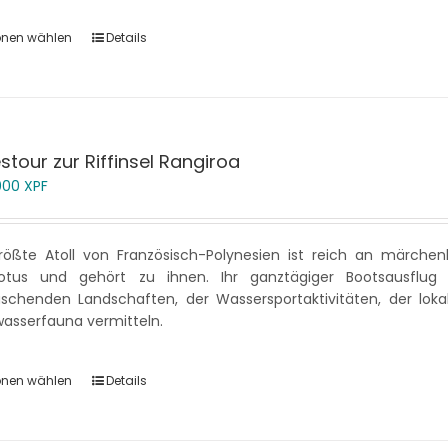
onen wählen
Details
tour zur Riffinsel Rangiroa
 000
XPF
ößte Atoll von Französisch-Polynesien ist reich an märchenha
tus und gehört zu ihnen. Ihr ganztägiger Bootsausflug
aschenden Landschaften, der Wassersportaktivitäten, der l
asserfauna vermitteln.
onen wählen
Details