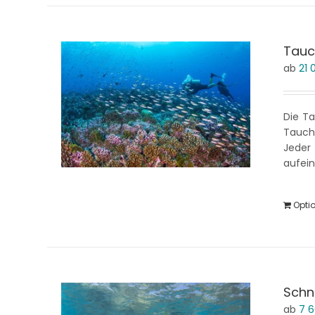
Tauc
ab
21
Die Ta
Tauchg
Jeder
aufei
Opti
Schn
ab
7 