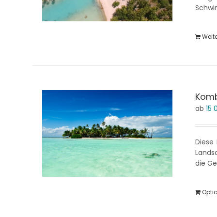
Schwi
Weit
Kombi
ab
15
Diese 
Landsc
die Ge
Opti