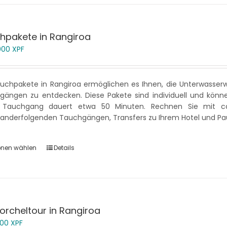
hpakete in Rangiroa
 000
XPF
uchpakete in Rangiroa ermöglichen es Ihnen, die Unterwasser
ängen zu entdecken. Diese Pakete sind individuell und können 
 Tauchgang dauert etwa 50 Minuten. Rechnen Sie mit ca
nanderfolgenden Tauchgängen, Transfers zu Ihrem Hotel und P
onen wählen
Details
orcheltour in Rangiroa
600
XPF