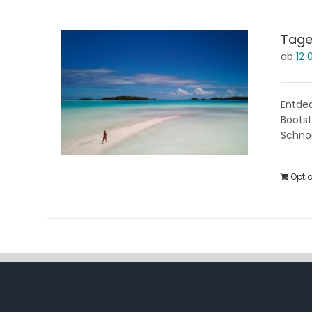
Tage
ab
12
Entde
Boots
Schnor
Opti