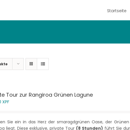
Startseite
ukte
ate Tour zur Rangiroa Grünen Lagune
0
XPF
en Sie ein in das Herz der smaragdgrünen Oase, der Grünen
oa liegt. Diese exklusive, private Tour
(8 Stunden)
führt Sie du