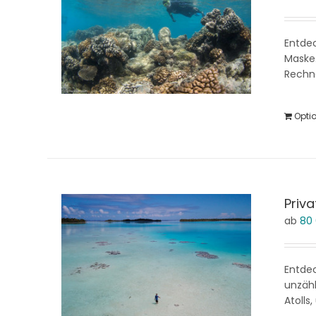
Entdec
Maske.
Rechne
Opti
Priv
ab
80
Entdec
unzähl
Atolls