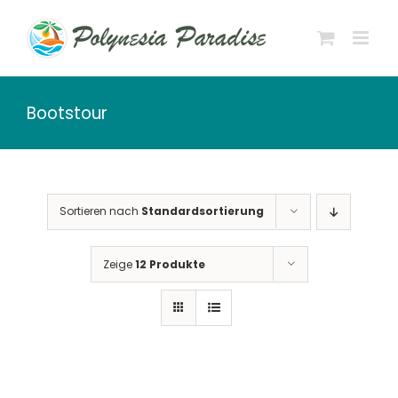
Zum
Inhalt
springen
Bootstour
Sortieren nach
Standardsortierung
Zeige
12 Produkte