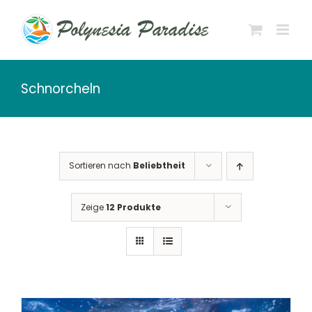
Zum
Inhalt
springen
Schnorcheln
Sortieren nach
Beliebtheit
Zeige
12 Produkte