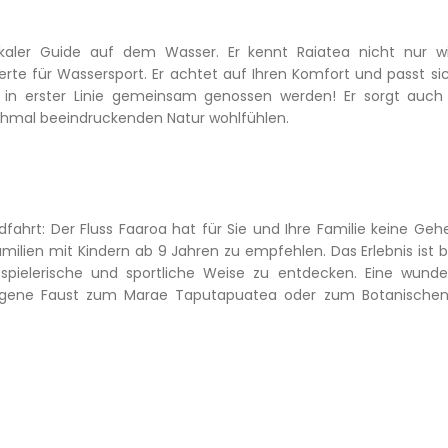
lokaler Guide auf dem Wasser. Er kennt Raiatea nicht nur w
rte für Wassersport. Er achtet auf Ihren Komfort und passt si
s in erster Linie gemeinsam genossen werden! Er sorgt auch 
anchmal beeindruckenden Natur wohlfühlen.
ahrt: Der Fluss Faaroa hat für Sie und Ihre Familie keine Geh
amilien mit Kindern ab 9 Jahren zu empfehlen. Das Erlebnis ist 
 spielerische und sportliche Weise zu entdecken. Eine wund
f eigene Faust zum Marae Taputapuatea oder zum Botanische