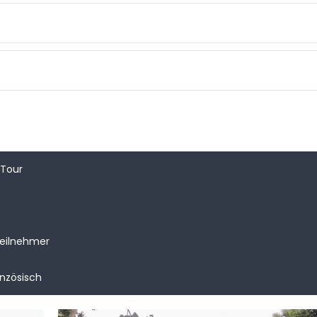
 Tour
Teilnehmer
anzösisch