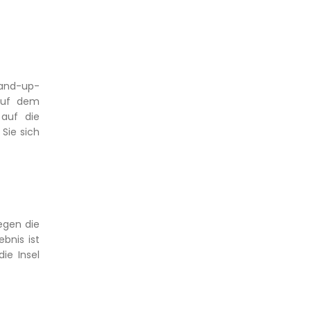
tand-up-
Auf dem
auf die
Sie sich
egen die
bnis ist
ie Insel