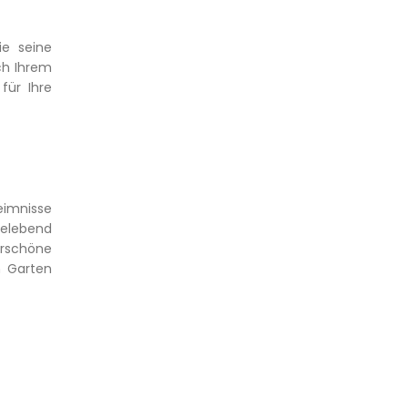
ie seine
ch Ihrem
für Ihre
eimnisse
belebend
erschöne
n Garten