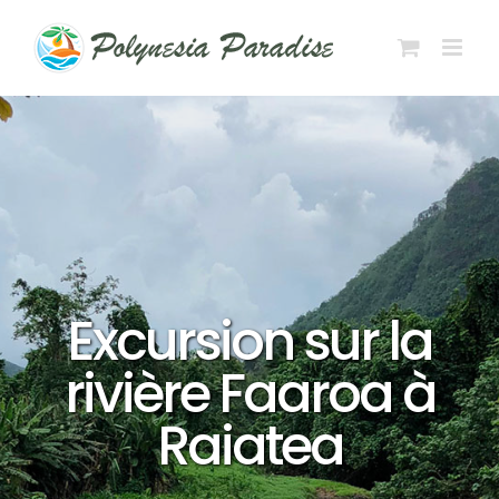
Passer
au
contenu
Excursion sur la
rivière Faaroa à
Raiatea