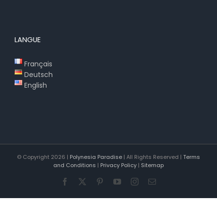
LANGUE
Français
Deutsch
English
© Copyright
2026 |
Polynesia Paradise
| All Rights Reserved |
Terms
and Conditions
|
Privacy Policy
|
Sitemap
Facebook
X
Pinterest
YouTube
Instagram
Email