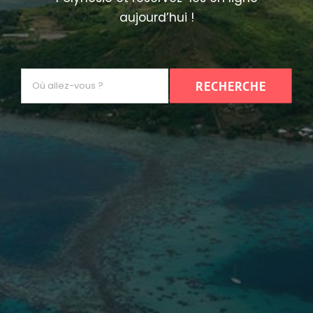
aujourd’hui !
Où
RECHERCHE
allez-
vous
?