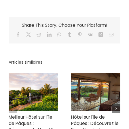
Share This Story, Choose Your Platform!
Facebook
X
Reddit
LinkedIn
WhatsApp
Tumblr
Pinterest
Vk
Xing
Email
Articles similaires
Meilleur Hôtel sur l’île
Hôtel sur l’île de
de Pâques :
Pâques : Découvrez le