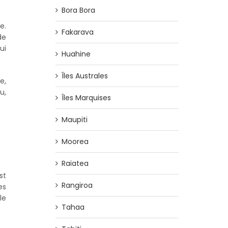
Bora Bora
e.
Fakarava
de
ui
Huahine
Îles Australes
e,
u,
Îles Marquises
Maupiti
Moorea
Raiatea
st
Rangiroa
es
le
Tahaa