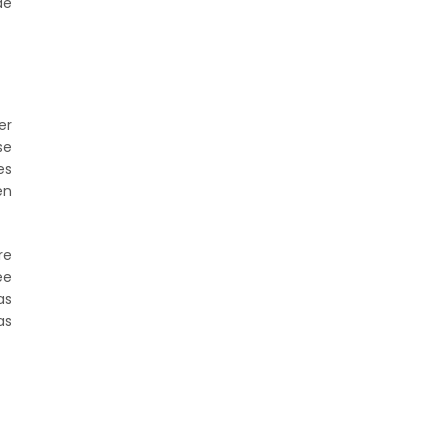
de
er
se
es
en
re
ée
as
as