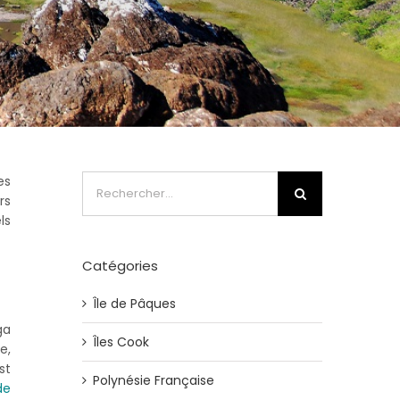
Rechercher:
es
rs
ls
Catégories
Île de Pâques
ga
Îles Cook
e,
st
Polynésie Française
de