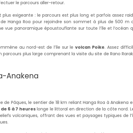
ctuer le parcours aller-retour.
 plus exigeante : le parcours est plus long et parfois assez raid
t de Hanga Roa pour rejoindre son sommet à plus de 500 m 
ne vue panoramique époustouflante sur toute l’île et l’océan q
s emmène au nord-est de l’île sur le
volcan Poike
. Assez difficil
n parcours plus large comprenant la visite du site de Rano Rarak
oa-Anakena
le de Pâques, le sentier de 18 km reliant Hanga Roa à Anakena e
de 6 à 7 heures
longe le littoral en direction de la côte nord. L
liefs volcaniques, offrant des vues et paysages typiques de l’î
ues.