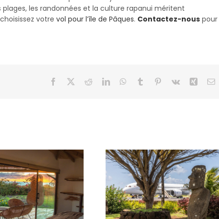
les plages, les randonnées et la culture rapanui méritent
 choisissez votre
vol pour l’île de Pâques
.
Contactez-nous
pour
Facebook
X
Reddit
LinkedIn
WhatsApp
Tumblr
Pinterest
Vk
Xing
E