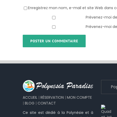
Enregistrez mon nom, e-mail et site Web dans c
Prévenez-moi de
Prévenez-moi de 
Po
ACCUEIL
|
RÉSERVATION
|
MON COMPTE
|
BLOG
|
CONTACT
Ce site est dédié à la Polynésie et à