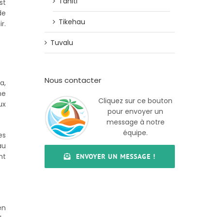
Tahiti
st
de
Tikehau
r.
Tuvalu
Nous contacter
a,
ne
Cliquez sur ce bouton
ux
pour envoyer un
message à notre
équipe.
es
au
nt
ENVOYER UN MESSAGE !
en