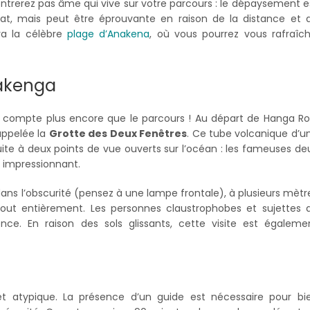
ntrerez pas âme qui vive sur votre parcours : le dépaysement e
plat, mais peut être éprouvante en raison de la distance et 
ra la célèbre
plage d’Anakena
, où vous pourrez vous rafraîchi
Kakenga
n compte plus encore que le parcours ! Au départ de Hanga Ro
appelée la
Grotte des Deux Fenêtres
. Ce tube volcanique d’u
te à deux points de vue ouverts sur l’océan : les fameuses de
t impressionnant.
 dans l’obscurité (pensez à une lampe frontale), à plusieurs mètr
ebout entièrement. Les personnes claustrophobes et sujettes 
ence. En raison des sols glissants, cette visite est égaleme
t atypique. La présence d’un guide est nécessaire pour bi