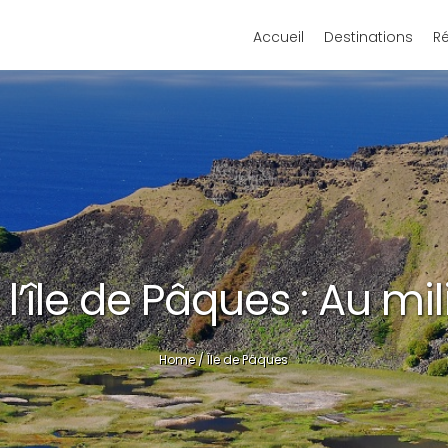
Accueil
Destinations
R
’île de Pâques : Au mi
Home
/
Île de Pâques