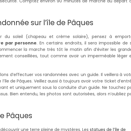
de sécurité. Comptez environ 90 minutes de marche au départ 
ndonnée sur l’île de Pâques
er du soleil (chapeau et crème solaire), pensez à emport
tre par personne
. En certains endroits, il sera impossible de 
de commencer la marche très tôt le matin afin d’éviter les grand
tement conseillées, tout comme avoir un imperméable léger 
ons d’effectuer vos randonnées avec un guide. Il veillera à vot
l’île de Pâques. Veillez aussi à toujours avoir votre ticket d’entr
ayant et uniquement sous la conduite d’un guide. Ne touchez p
s. Bien entendu, les photos sont autorisées, alors n’oubliez p
 de Pâques
t découvrir une terre pleine de mystères. Les
statues de l’île de