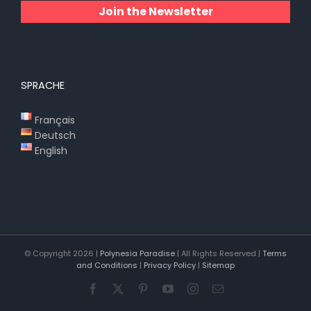
Join the Newsletter
SPRACHE
Français
Deutsch
English
© Copyright
2026 |
Polynesia Paradise
| All Rights Reserved |
Terms
and Conditions
|
Privacy Policy
|
Sitemap
Facebook
X
Pinterest
YouTube
Instagram
E-
Mail