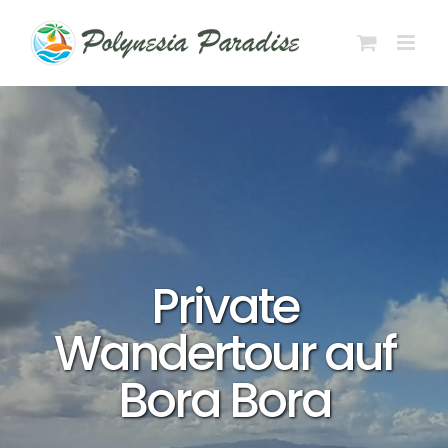
Zum
Inhalt
springen
Private
Wandertour auf
Bora Bora