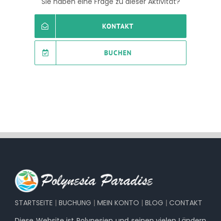
Sie haben eine Frage zu dieser Aktivität?
KONTAKT
BUCHEN
STARTSEITE
|
BUCHUNG
|
MEIN KONTO
|
BLOG
|
CONTAKT
Diese Website ist Polynesien und seinen vielen Ländern