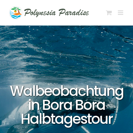
Zum
Inhalt
springen
Walbeobachtung
in Bora Bora
Halbtagestour