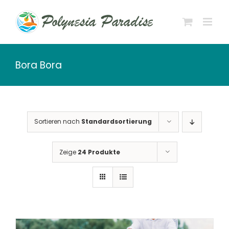
Zum
Inhalt
springen
Bora Bora
Sortieren nach
Standardsortierung
Zeige
24 Produkte