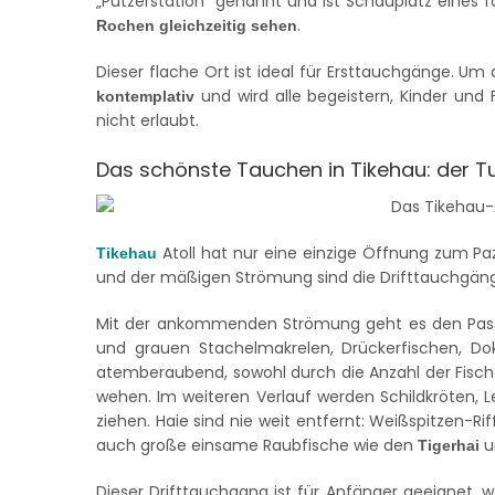
„Putzerstation“ genannt und ist Schauplatz eines 
.
Rochen gleichzeitig sehen
Dieser flache Ort ist ideal für Ersttauchgänge. Um
und wird alle begeistern, Kinder und 
kontemplativ
nicht erlaubt.
Das schönste Tauchen in Tikehau: der 
Atoll hat nur eine einzige Öffnung zum Pa
Tikehau
und der mäßigen Strömung sind die Drifttauchgänge 
Mit der ankommenden Strömung geht es den Pass
und grauen Stachelmakrelen, Drückerfischen, Do
atemberaubend, sowohl durch die Anzahl der Fische
wehen. Im weiteren Verlauf werden Schildkröten, 
ziehen. Haie sind nie weit entfernt: Weißspitzen-R
auch große einsame Raubfische wie den
u
Tigerhai
Dieser Drifttauchgang ist für Anfänger geeignet, 