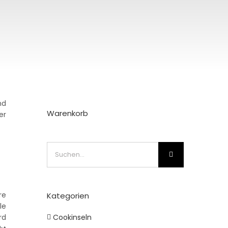
nd
Warenkorb
er
Suche
nach:
re
Kategorien
le
Cookinseln
rd