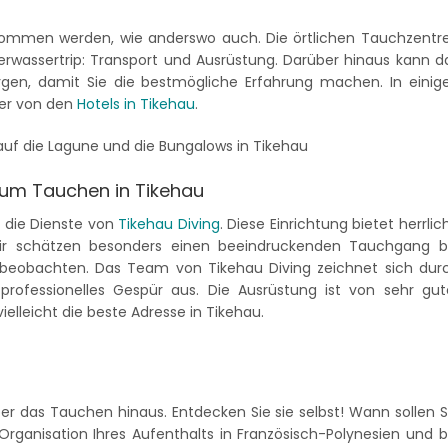
rnommen werden, wie anderswo auch. Die örtlichen Tauchzentr
terwassertrip: Transport und Ausrüstung. Darüber hinaus kann d
orgen, damit Sie die bestmögliche Erfahrung machen. In einig
fer von den
Hotels in Tikehau
.
 zum Tauchen in Tikehau
r die Dienste von
Tikehau Diving
. Diese Einrichtung bietet herrlic
ir schätzen besonders einen beeindruckenden Tauchgang b
beobachten. Das Team von Tikehau Diving zeichnet sich dur
rofessionelles Gespür aus. Die Ausrüstung ist von sehr gut
vielleicht die beste Adresse in Tikehau.
r das Tauchen hinaus. Entdecken Sie sie selbst! Wann sollen S
Organisation Ihres Aufenthalts in Französisch-Polynesien und b