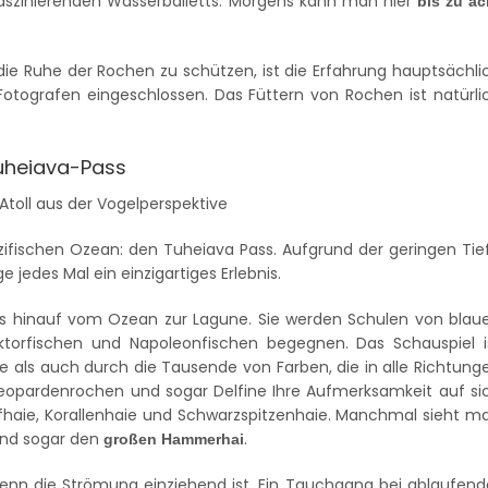
faszinierenden Wasserballetts. Morgens kann man hier
bis zu ac
 die Ruhe der Rochen zu schützen, ist die Erfahrung hauptsächli
Fotografen eingeschlossen. Das Füttern von Rochen ist natürli
Tuheiava-Pass
zifischen Ozean: den Tuheiava Pass. Aufgrund der geringen Tie
jedes Mal ein einzigartiges Erlebnis.
 hinauf vom Ozean zur Lagune. Sie werden Schulen von blau
ktorfischen und Napoleonfischen begegnen. Das Schauspiel i
 als auch durch die Tausende von Farben, die in alle Richtung
Leopardenrochen und sogar Delfine Ihre Aufmerksamkeit auf si
iffhaie, Korallenhaie und Schwarzspitzenhaie. Manchmal sieht m
nd sogar den
.
großen Hammerhai
wenn die Strömung einziehend ist. Ein Tauchgang bei ablaufend