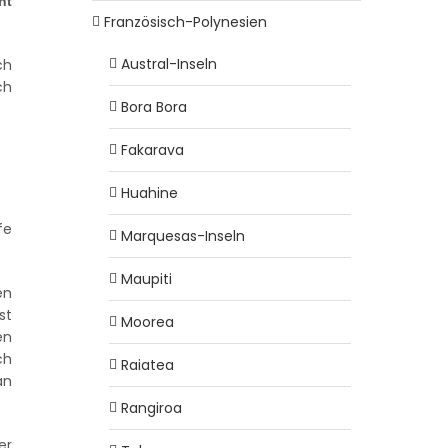
ht
Französisch-Polynesien
Austral-Inseln
ch
ch
Bora Bora
Fakarava
Huahine
fe
Marquesas-Inseln
Maupiti
en
st
Moorea
en
ch
Raiatea
an
Rangiroa
er