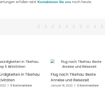
artungen erfüllen wird.
noch heute.
Kontaktieren Sie uns
Facebook
X
Reddit
LinkedIn
WhatsApp
Tumblr
Pinterest
Vk
Xing
E
M
rdigkeiten in Tikehau:
Flug nach Tikehau: Beste
ivitäten
Anreise und Reisezeit
2022
|
0 Kommentare
Januar 16, 2022
|
0 Kommentare