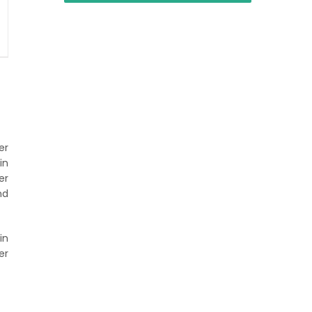
er
in
er
nd
in
er