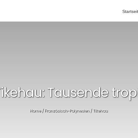
Startsei
ikehau: Tausende trop
Home
/
Französisch-Polynesien
/
Tikehau