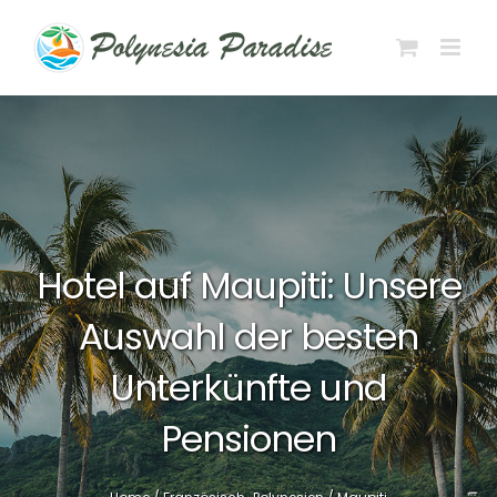
Zum
Inhalt
springen
Hotel auf Maupiti: Unsere
Auswahl der besten
Unterkünfte und
Pensionen