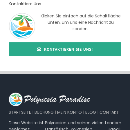
Kontaktiere Uns
Klicken Sie einfach auf die Schaltfläche
unten, um uns eine Nachricht zu
senden.
KONTAKTIEREN SIE UNS!
STARTSEITE
|
BUCHUNG
|
MEIN KONTO
|
BLOG
|
CONTAKT
Diese Website ist Polynesien und seinen vielen Ländern
gewidmet: Französisch-Polynesien, Hawaii,