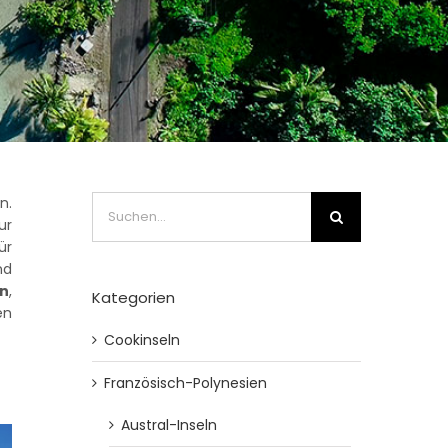
Suche
n.
nach:
ur
ür
nd
en
,
Kategorien
en
Cookinseln
Französisch-Polynesien
Austral-Inseln