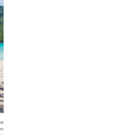
be
en