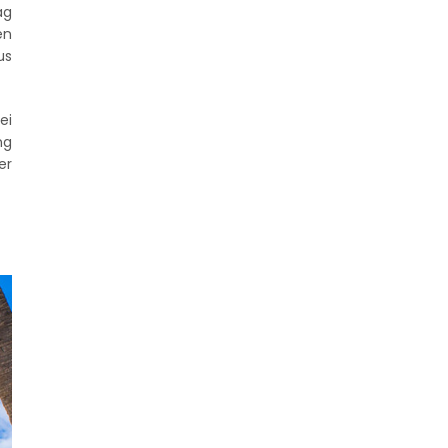
ag
en
us
ei
ng
er