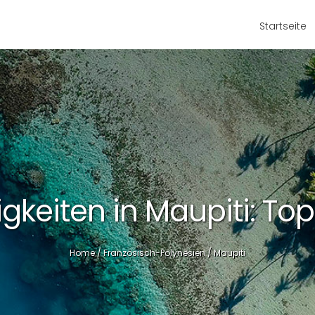
Startseite
keiten in Maupiti: Top 
Home
/
Französisch-Polynesien
/
Maupiti