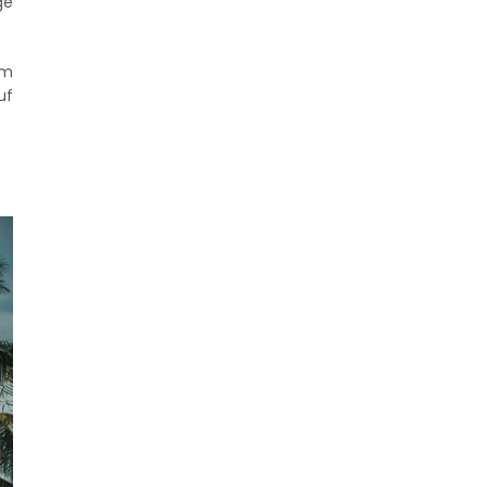
ge
em
uf