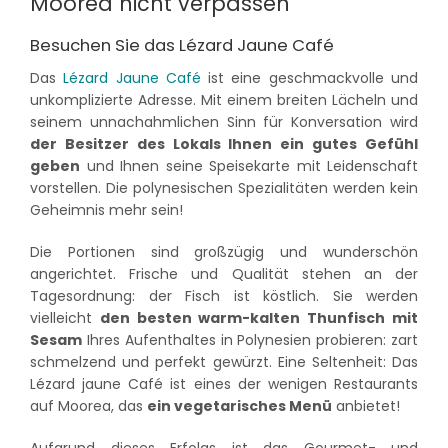
Moorea nicht verpassen
Besuchen Sie das Lézard Jaune Café
Das
Lézard Jaune Café
ist eine geschmackvolle und
unkomplizierte Adresse. Mit einem breiten Lächeln und
seinem unnachahmlichen Sinn für Konversation wird
der Besitzer des Lokals Ihnen ein gutes Gefühl
geben
und Ihnen seine Speisekarte mit Leidenschaft
vorstellen. Die polynesischen Spezialitäten werden kein
Geheimnis mehr sein!
Die Portionen sind großzügig und wunderschön
angerichtet. Frische und Qualität stehen an der
Tagesordnung: der Fisch ist köstlich. Sie werden
vielleicht
den besten warm-kalten Thunfisch mit
Sesam
Ihres Aufenthaltes in Polynesien probieren: zart
schmelzend und perfekt gewürzt. Eine Seltenheit: Das
Lézard jaune Café ist eines der wenigen Restaurants
auf Moorea, das
ein vegetarisches Menü
anbietet!
Aufgrund dieses Erfolgs ist das Gourmet- und