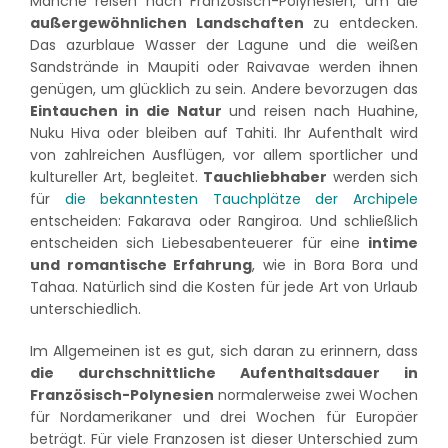
Manche reisen nach Französisch-Polynesien, um die
außergewöhnlichen Landschaften
zu entdecken.
Das azurblaue Wasser der Lagune und die weißen
Sandstrände in Maupiti oder Raivavae werden ihnen
genügen, um glücklich zu sein. Andere bevorzugen das
Eintauchen in die Natur
und reisen nach Huahine,
Nuku Hiva oder bleiben auf Tahiti. Ihr Aufenthalt wird
von zahlreichen Ausflügen, vor allem sportlicher und
kultureller Art, begleitet.
Tauchliebhaber
werden sich
für
die bekanntesten Tauchplätze der Archipele
entscheiden: Fakarava oder Rangiroa. Und schließlich
entscheiden sich Liebesabenteuerer für eine
intime
und romantische Erfahrung
, wie in Bora Bora und
Tahaa. Natürlich sind die Kosten für jede Art von Urlaub
unterschiedlich.
Im Allgemeinen ist es gut, sich daran zu erinnern, dass
die durchschnittliche Aufenthaltsdauer in
Französisch-Polynesien
normalerweise zwei Wochen
für Nordamerikaner und drei Wochen für Europäer
beträgt. Für viele Franzosen ist dieser Unterschied zum