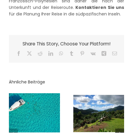
Französisch-Polynesien sind daher die nach der
Unterkunft und der Reiseroute.
Kontaktieren Sie uns
für die Planung Ihrer Reise in die südpazifischen Inseln.
Share This Story, Choose Your Platform!
Facebook
X
Reddit
LinkedIn
WhatsApp
Tumblr
Pinterest
Vk
Xing
E-
Mail
Ähnliche Beiträge