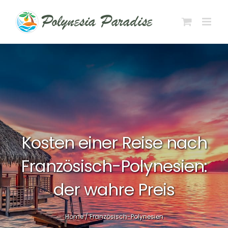
Zum
Inhalt
springen
Kosten einer Reise nach
Französisch-Polynesien:
der wahre Preis
Home
/
Französisch-Polynesien