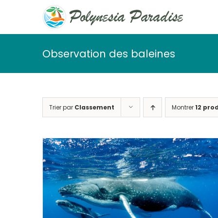
Passer
au
contenu
Observation des baleines
Trier par
Classement
Montrer
12 pro