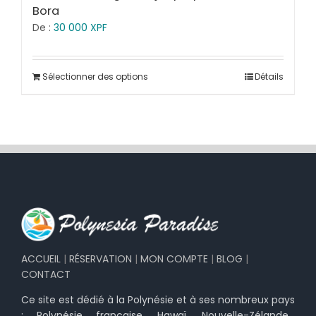
Bora
De :
30 000
XPF
Sélectionner des options
Détails
ACCUEIL
|
RÉSERVATION
|
MON COMPTE
|
BLOG
|
CONTACT
Ce site est dédié à la Polynésie et à ses nombreux pays
: Polynésie française, Hawaï, Nouvelle-Zélande…