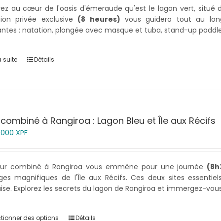
ez au cœur de l'oasis d'émeraude qu'est le lagon vert, situé
sion privée exclusive
(8 heures)
vous guidera tout au long
antes : natation, plongée avec masque et tuba, stand-up paddleb
a suite
Détails
combiné à Rangiroa : Lagon Bleu et Île aux Récifs
5 000
XPF
ur combiné à Rangiroa vous emmène pour une journée
(8h
ges magnifiques de l'Île aux Récifs. Ces deux sites essentie
ise. Explorez les secrets du lagon de Rangiroa et immergez-vou
ctionner des options
Détails