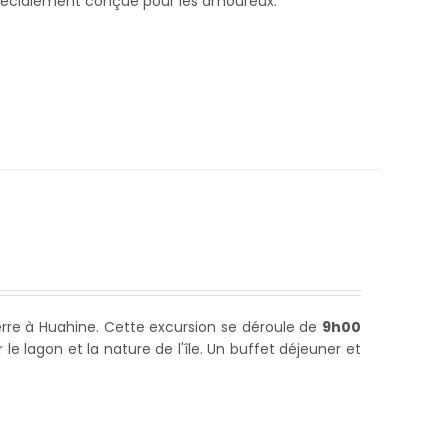
e spécialement conçue pour les amoureux.
re à Huahine. Cette excursion se déroule de
9h00
lagon et la nature de l'île. Un buffet déjeuner et