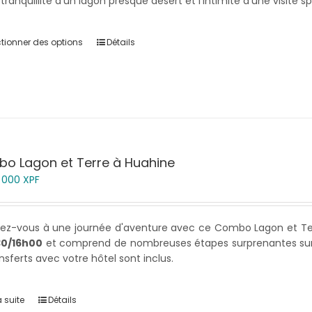
 tranquillité d'un lagon presque désert et l'intimité d'une visit
ctionner des options
Détails
o Lagon et Terre à Huahine
9 000
XPF
rez-vous à une journée d'aventure avec ce Combo Lagon et Ter
30/16h00
et comprend de nombreuses étapes surprenantes sur le 
ansferts avec votre hôtel sont inclus.
a suite
Détails