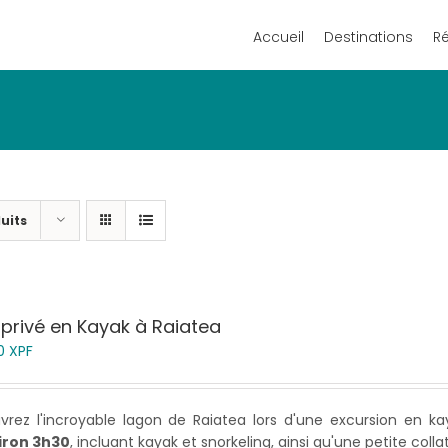
Accueil
Destinations
R
uits
 privé en Kayak à Raiatea
0
XPF
vrez l'incroyable lagon de Raiatea lors d'une excursion en 
iron 3h30
, incluant kayak et snorkeling, ainsi qu'une petite coll