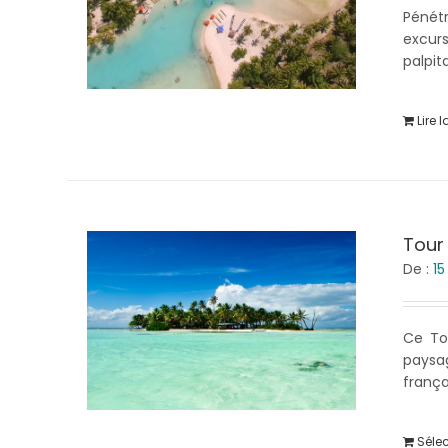
Pénétr
excur
palpit
Lire l
Tour 
De :
1
Ce To
paysa
frança
Séle