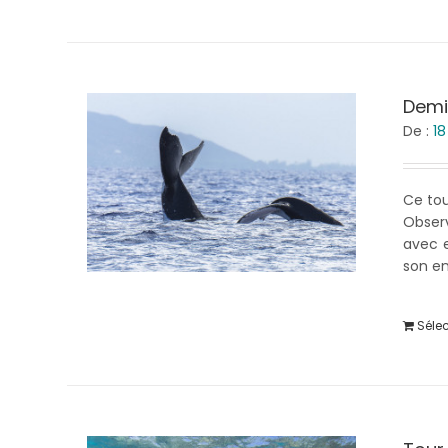
Demi
De :
1
Ce tou
Observ
avec e
son e
Séle