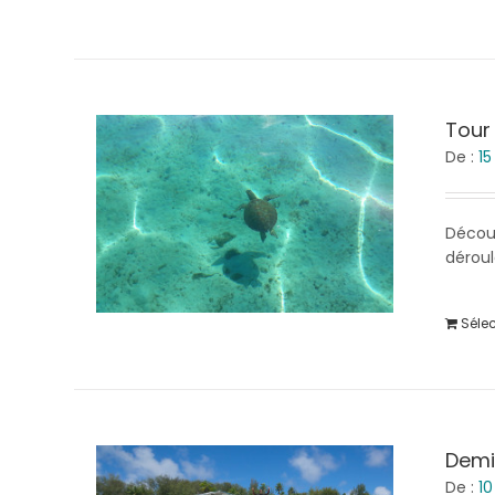
Tour
De :
1
Décou
déroul
Séle
Demi
De :
1