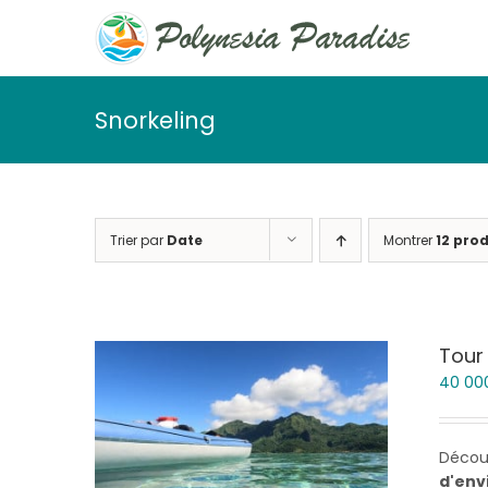
Passer
au
contenu
Snorkeling
Trier par
Date
Montrer
12 prod
Tour
40 00
Décou
d'env