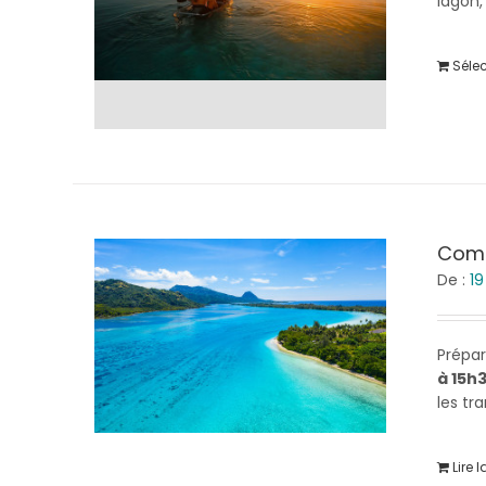
lagon,
Séle
Comb
De :
1
Prépa
à 15h
les tr
Lire l