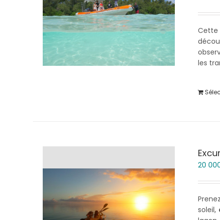
Cette
décou
observ
les tr
Séle
Excu
20 00
Prenez
soleil,