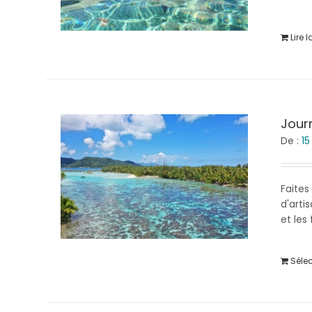
Lire l
Jour
De :
1
Faites
d'arti
et les 
Séle