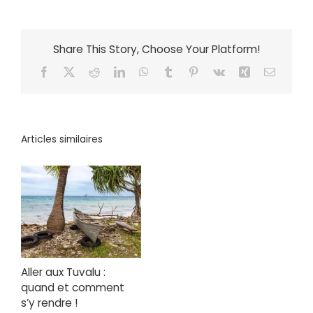
Share This Story, Choose Your Platform!
Facebook
X
Reddit
LinkedIn
WhatsApp
Tumblr
Pinterest
Vk
Xing
Email
Articles similaires
Aller aux Tuvalu :
quand et comment
s’y rendre !