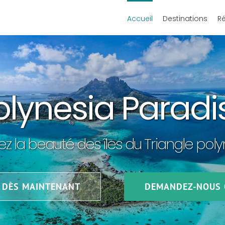
Accueil
Destinations
R
olynesia Paradi
ez la beauté des îles du Triangle pol
 DÈS MAINTENANT
DEMANDEZ-NOUS 