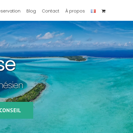
éservation
Blog
Contact
À propos
se
ynésien
CONSEIL