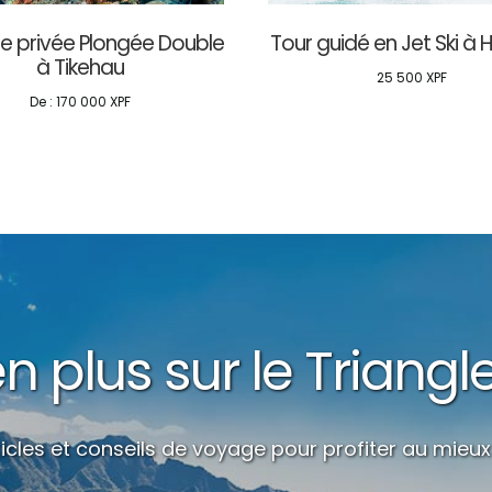
e privée Plongée Double
Tour guidé en Jet Ski à 
à Tikehau
25 500
XPF
De :
170 000
XPF
 plus sur le Triangl
icles et conseils de voyage pour profiter au mieux