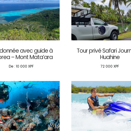
donnée avec guide à
Tour privé Safari Jour
rea – Mont Mata’ara
Huahine
De :
10 000
XPF
72 000
XPF