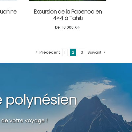
Huahine
Excursion de la Papenoo en
4×4 à Tahiti
De :
10 000
XPF
Précédent
1
2
3
Suivant
e polynésien
 de votre voyage !