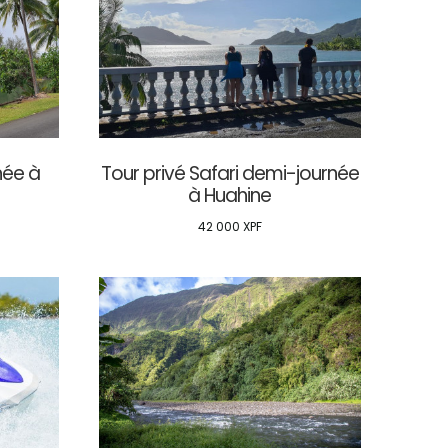
née à
Tour privé Safari demi-journée
à Huahine
42 000
XPF