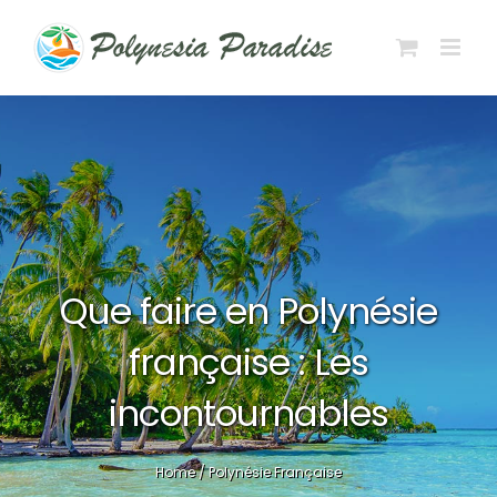
Passer
au
contenu
Que faire en Polynésie
française : Les
incontournables
Home
/
Polynésie Française