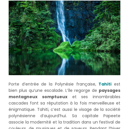
Porte d’entrée de la Polynésie française,
Tahiti
est
bien plus qu’une escalade. L’île regorge de
paysages
montagneux somptueux
et ses innombrables
cascades font sa réputation à la fois merveilleuse et
énigmatique. Tahiti, c’est aussi le visage de la société
polynésienne d’aujourd’hui. Sa capitale Papeete
associe la modernité et la tradition dans un festival de
couleurs, de musiques et de saveurs. Pendant l’hiver